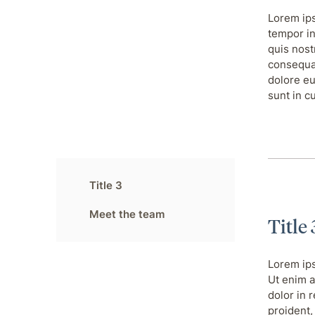
Lorem ips
tempor in
quis nost
consequat
dolore eu
sunt in c
Title 3
Meet the team
Title 
Lorem ips
Ut enim a
dolor in 
proident,