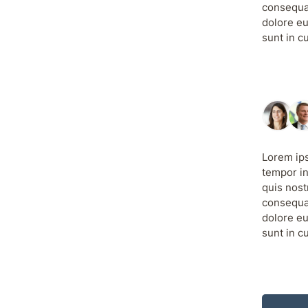
consequat
dolore eu
sunt in c
Lorem ips
tempor in
quis nost
consequat
dolore eu
sunt in c