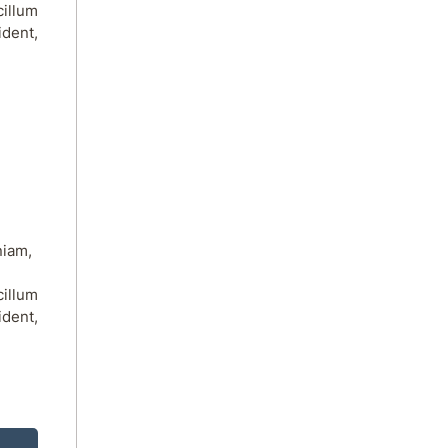
cillum
ident,
niam,
cillum
ident,