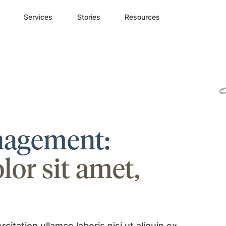
Services
Stories
Resources
nagement:
or sit amet,
itation ullamco laboris nisi ut aliquip ex