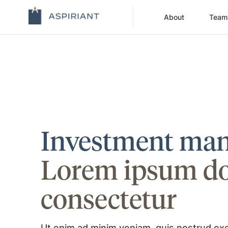
About
Team
Investment ma
Lorem ipsum dol
consectetur
Ut enim ad minim veniam, quis nostrud exerc