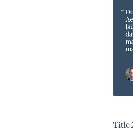
“
Do
Ae
la
da
ma
ma
Title 