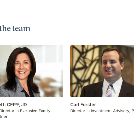
the team
etti CFP®, JD
Carl Forster
irector in Exclusive Family
Director in Investment Advisory, P
rtner