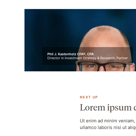
Phil J. Kastenholz CFA®, CPA
Director in Investment Strategy & Research, Partner
NEXT UP
Lorem ipsum d
Ut enim ad minim veniam, 
ullamco laboris nisi ut a